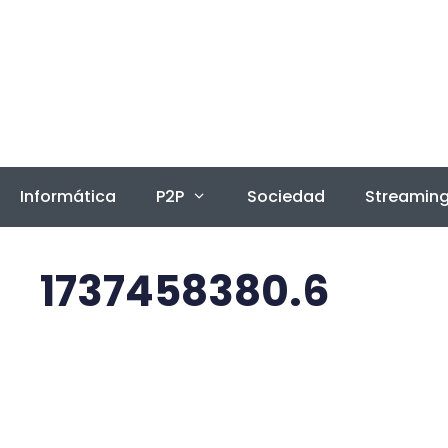
Saltar
al
contenido
Informática
P2P
Sociedad
Streamin
1737458380.6