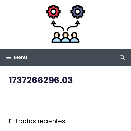
Saltar
al
contenido
Menú
1737266296.03
Entradas recientes