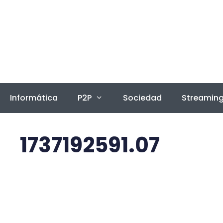
Saltar
al
contenido
Informática
P2P
Sociedad
Streamin
1737192591.07