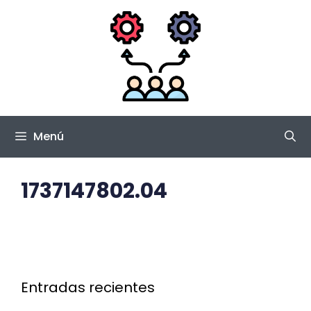
Saltar
al
contenido
Menú
1737147802.04
Entradas recientes