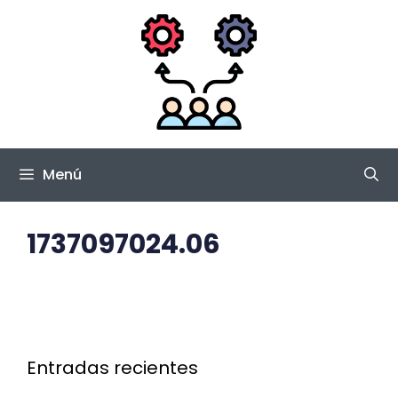
Saltar
al
contenido
Menú
1737097024.06
Entradas recientes