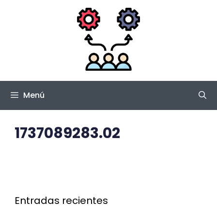
Saltar
al
contenido
Menú
1737089283.02
Entradas recientes