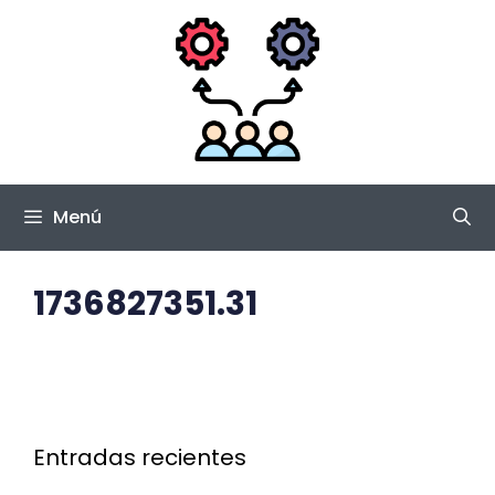
Saltar
al
contenido
Menú
1736827351.31
Entradas recientes