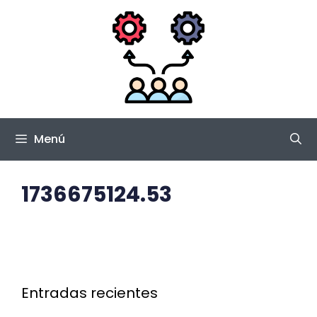
Saltar
al
contenido
Menú
1736675124.53
Entradas recientes