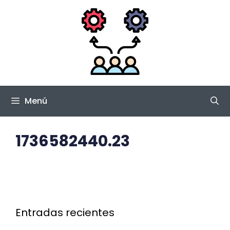
Saltar
al
contenido
Menú
1736582440.23
Entradas recientes