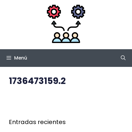
Saltar
al
contenido
Menú
1736473159.2
Entradas recientes