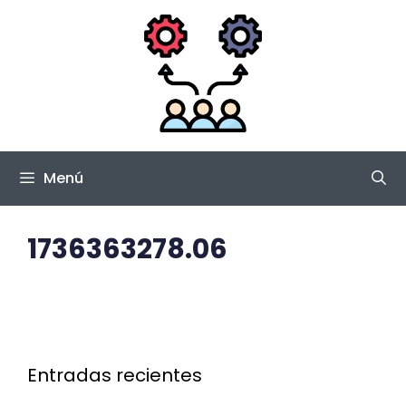
Saltar
al
contenido
Menú
1736363278.06
Entradas recientes