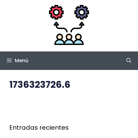
Saltar
al
contenido
Menú
1736323726.6
Entradas recientes