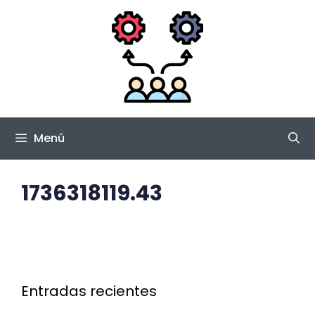
Saltar
al
contenido
Menú
1736318119.43
Entradas recientes