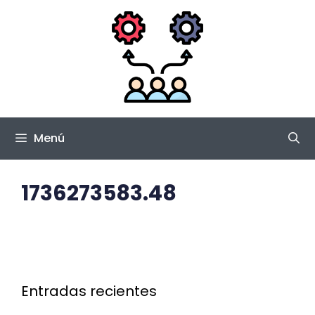
Saltar
al
contenido
Menú
1736273583.48
Entradas recientes