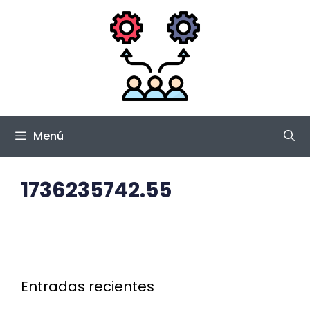
Saltar
al
contenido
Menú
1736235742.55
Entradas recientes