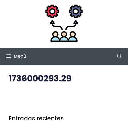
Saltar
al
contenido
Menú
1736000293.29
Entradas recientes