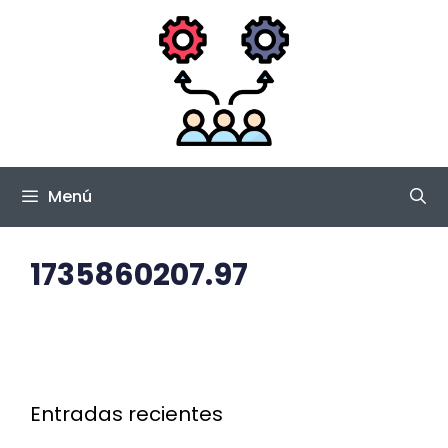
Saltar
al
contenido
Menú
1735860207.97
Entradas recientes