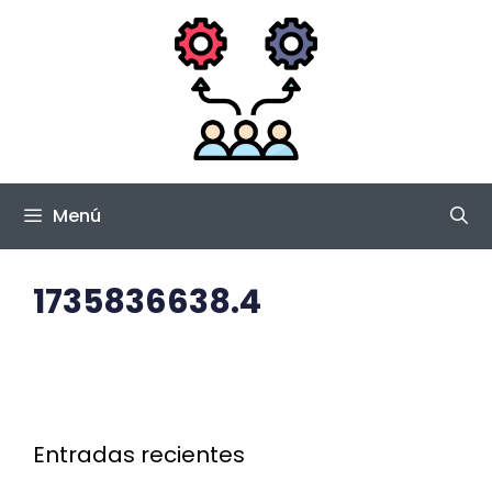
Saltar
al
contenido
Menú
1735836638.4
Entradas recientes