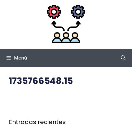
Saltar
al
contenido
Menú
1735766548.15
Entradas recientes