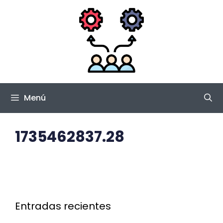
Saltar
al
contenido
Menú
1735462837.28
Entradas recientes