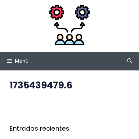
Saltar
al
contenido
Menú
1735439479.6
Entradas recientes