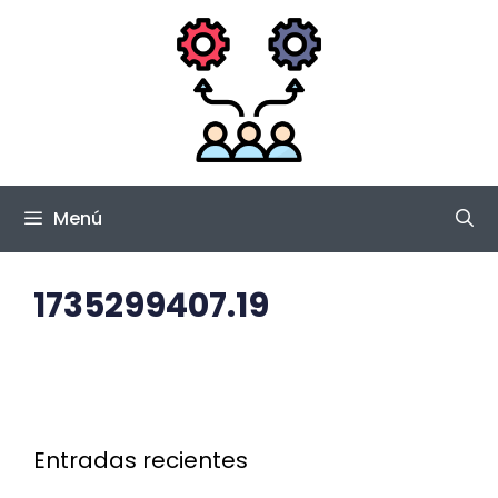
Saltar
al
contenido
Menú
1735299407.19
Entradas recientes