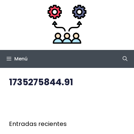
Saltar
al
contenido
Menú
1735275844.91
Entradas recientes