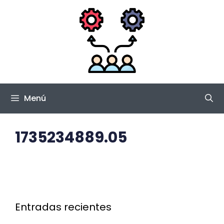
Saltar
al
contenido
Menú
1735234889.05
Entradas recientes