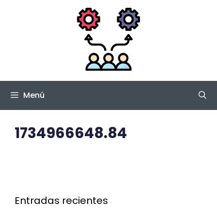
Saltar
al
contenido
Menú
1734966648.84
Entradas recientes