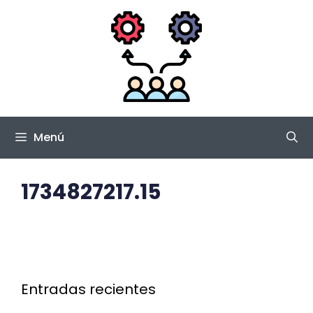
Saltar
al
contenido
Menú
1734827217.15
Entradas recientes