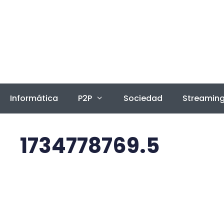
Saltar
al
contenido
Informática
P2P
Sociedad
Streamin
1734778769.5