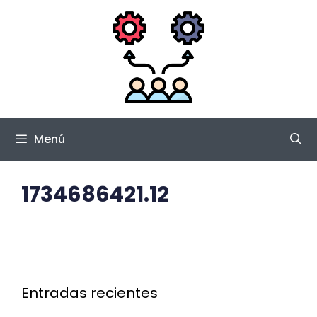
Saltar
al
contenido
Menú
1734686421.12
Entradas recientes