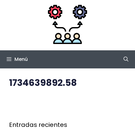
Saltar
al
contenido
Menú
1734639892.58
Entradas recientes