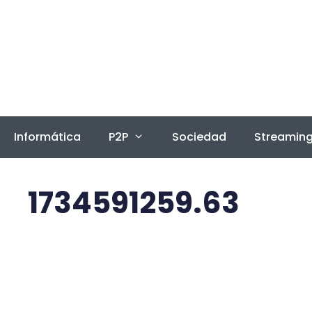
Saltar
al
contenido
Informática
P2P
Sociedad
Streamin
1734591259.63