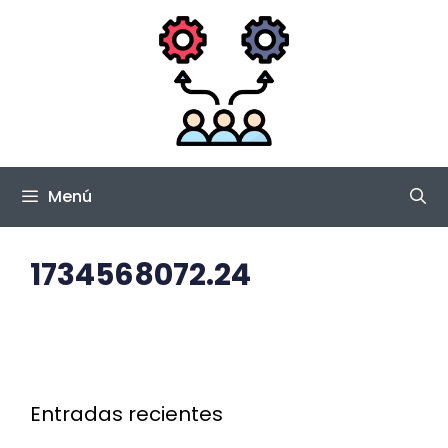
Saltar
al
contenido
Menú
1734568072.24
Entradas recientes