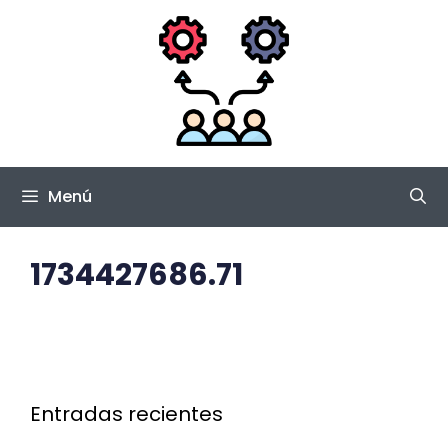
Saltar
al
contenido
Menú
1734427686.71
Entradas recientes