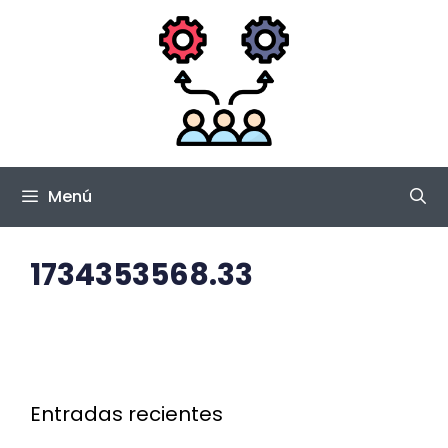
Saltar
al
contenido
Menú
1734353568.33
Entradas recientes