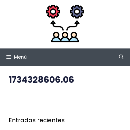
Saltar
al
contenido
Menú
1734328606.06
Entradas recientes