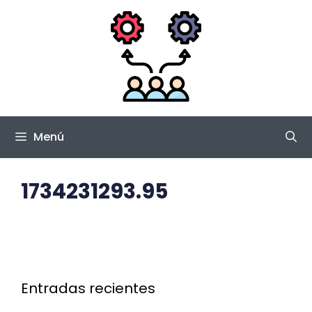
Saltar
al
contenido
Menú
1734231293.95
Entradas recientes