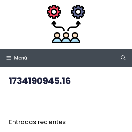
Saltar
al
contenido
Menú
1734190945.16
Entradas recientes