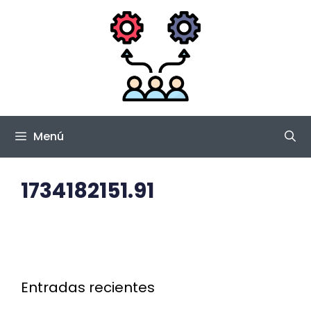
Saltar
al
contenido
Menú
1734182151.91
Entradas recientes