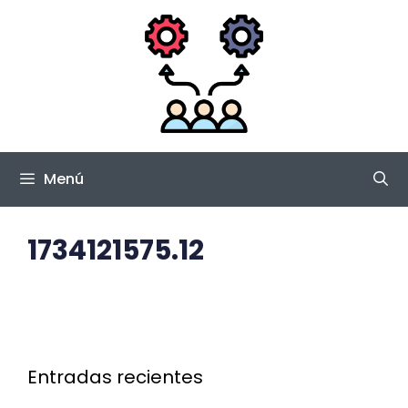
Saltar
al
contenido
Menú
1734121575.12
Entradas recientes