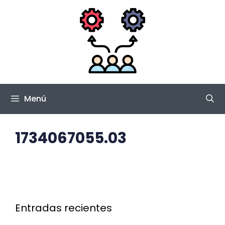
Saltar
al
contenido
Menú
1734067055.03
Entradas recientes