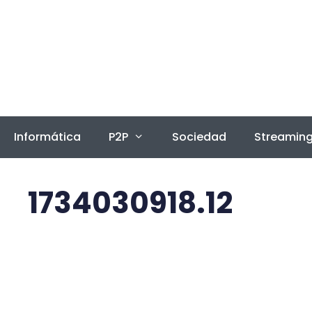
Saltar
al
contenido
Informática
P2P
Sociedad
Streamin
1734030918.12