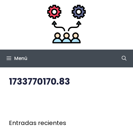
Saltar
al
contenido
Menú
1733770170.83
Entradas recientes