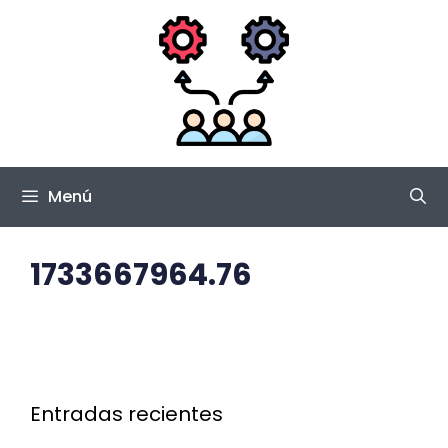
Saltar
al
contenido
Menú
1733667964.76
Entradas recientes