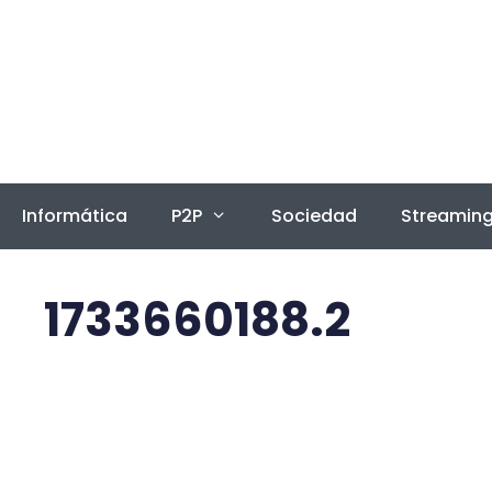
Saltar
al
contenido
Informática
P2P
Sociedad
Streamin
1733660188.2