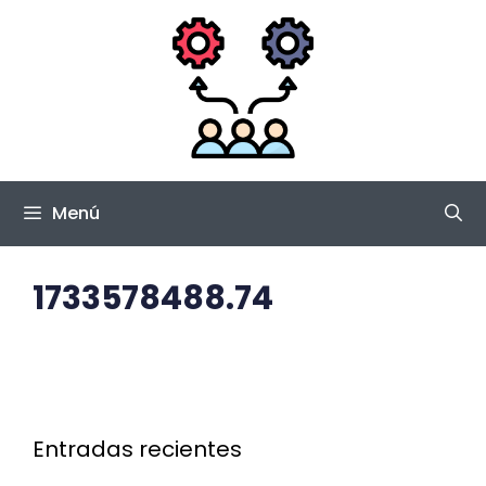
Saltar
al
contenido
Menú
1733578488.74
Entradas recientes