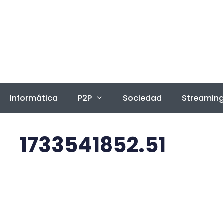
Saltar
al
contenido
Informática
P2P
Sociedad
Streamin
1733541852.51