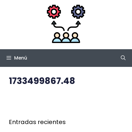
Saltar
al
contenido
Menú
1733499867.48
Entradas recientes