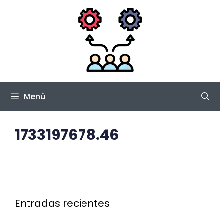
Saltar
al
contenido
Menú
1733197678.46
Entradas recientes