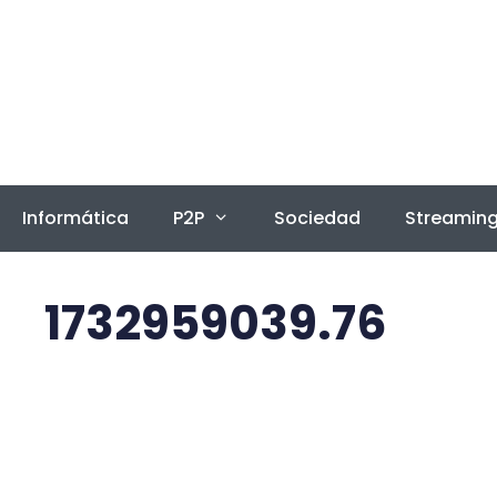
Saltar
al
contenido
Informática
P2P
Sociedad
Streamin
1732959039.76