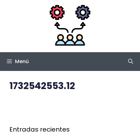
Saltar
al
contenido
Menú
1732542553.12
Entradas recientes