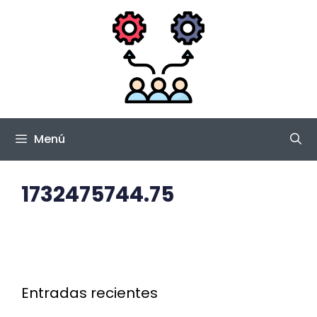
Saltar
al
contenido
Menú
1732475744.75
Entradas recientes